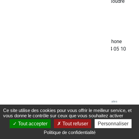
pour les démarches en ligne et vous aider à résoudre
les difficultés que vous pouvez rencontrer.
Comment ça marche ?
Le conseiller numérique
est présent sur le site
d'Ollioules
aux horaires d'ouverture et par téléphone
les lundis et jeudis de 13H30 à 16H30 au 04 94 05 10
41.
Accessibilité - partiellement conforme
Crédits et mentions légales
Ce site utilise des cookies pour vous offrir le meilleur service, et
vous donne le contrôle sur ceux que vous souhaitez activer
Tout accepter
Tout refuser
Personnaliser
Politique de confidentialité