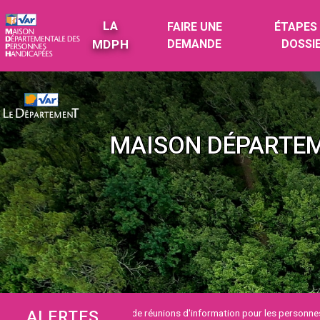
Saut au contenu
Menu
LA
FAIRE UNE
ÉTAPES
DEMANDE
DOSSI
MDPH
La MDPH
Faire une demande
Étapes du dossier
MAISON DÉPARTEM
Prestations
Recours
Services en ligne
Foire aux questions
 2026, mise en place de réunions d'information pour les personnes qui dépos
ALERTES