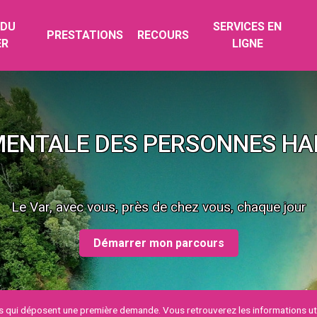
 DU
SERVICES EN
PRESTATIONS
RECOURS
ER
LIGNE
ENTALE DES PERSONNES HA
Le Var, avec vous, près de chez vous, chaque jour
Démarrer mon parcours
ent une première demande. Vous retrouverez les informations utiles ci-dessou