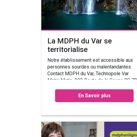
La MDPH du Var se
territorialise
Notre établissement est accessible aux
personnes sourdes ou malentandantes.
Contact MDPH du Var, Technopole Var
Matin Matin, 293 Route de la Seyne CS 7
057 – 83192 OLLIOULES. L'accueil...
En Savoir plus