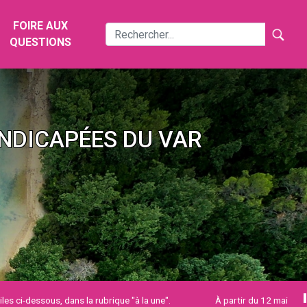
FOIRE AUX
QUESTIONS
NDICAPÉES DU VAR
pa
s, dans la rubrique "à la une".
À partir du 12 mai 2026, mise en 