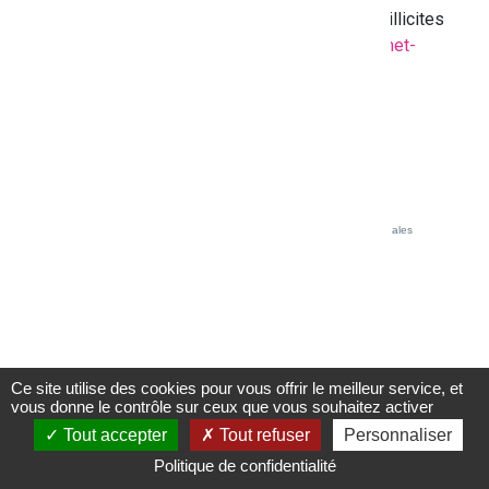
signaler des contenus ou des comportements illicites
sur internet, connectez-vous au site
www.internet-
signalement.gouv.fr
Accessibilité - partiellement conforme
Crédits et mentions légales
Ce site utilise des cookies pour vous offrir le meilleur service, et
vous donne le contrôle sur ceux que vous souhaitez activer
Tout accepter
Tout refuser
Personnaliser
Politique de confidentialité