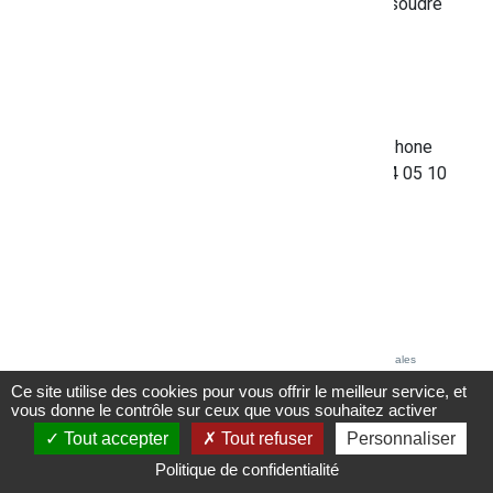
pour les démarches en ligne et vous aider à résoudre
les difficultés que vous pouvez rencontrer.
Comment ça marche ?
Le conseiller numérique
est présent sur le site
d'Ollioules
aux horaires d'ouverture et par téléphone
les lundis et jeudis de 13H30 à 16H30 au 04 94 05 10
41.
Accessibilité - partiellement conforme
Crédits et mentions légales
Ce site utilise des cookies pour vous offrir le meilleur service, et
vous donne le contrôle sur ceux que vous souhaitez activer
Tout accepter
Tout refuser
Personnaliser
Politique de confidentialité