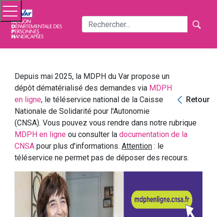
Menu
Menu
La MDPH
Faire une demande
Depuis mai 2025, la MDPH du Var propose un
Étapes du dossier
dépôt dématérialisé des demandes via
MDPH
Retour
en ligne
, le téléservice national de la Caisse
Prestations
Nationale de Solidarité pour l'Autonomie
(CNSA). Vous pouvez vous rendre dans notre rubrique
Recours
MDPH en ligne
ou consulter la
documentation de la
CNSA
pour plus d'informations.
Attention
: le
Services en ligne
téléservice ne permet pas de déposer des recours.
Foire aux questions