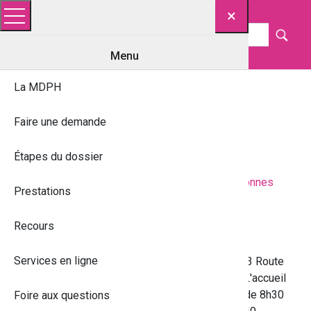
Menu
Menu
La MDPH
La MDPH du Var se
Faire une demande
territorialise
Étapes du dossier
Notre établissement est
accessible aux personnes
Prestations
sourdes ou malentandantes
.
Recours
Contact
Services en ligne
MDPH du Var, Technopole Var Matin Matin, 293 Route
de la Seyne CS 70 057 – 83192 OLLIOULES. L'accueil
téléphonique est assuré du lundi au vendredi de 8h30
Foire aux questions