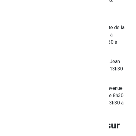
à 12h00 et de 13h30 à 16h30 au 04 94 05 10 40.
3 points d'Accueil
OLLIOULES
: Technopole Var Matin – 293 Route de la
Seyne Les lundis, mercredis et jeudis de 8h30 à
12h00 et de 13h30 à 16h30. Les mardis de 8h30 à
13h30. Les vendredis de 8h30 à 12h00.
DRAGUIGNAN
: Centre de solidarité – 380 rue Jean
Aicard Du lundi au jeudi de 8h30 à 12h00 et de 13h30
à 17h00. Les vendredis de 8h30 à 12h00.
TOULON
: Pôle médico-social Allègre – 254, avenue
Rageot de la Touche Les lundis et vendredis de 8h30
à 12h00 et de 13h30 à 17h00. Les mardis de 13h30 à
17h00.
4 lieux de permanence sur