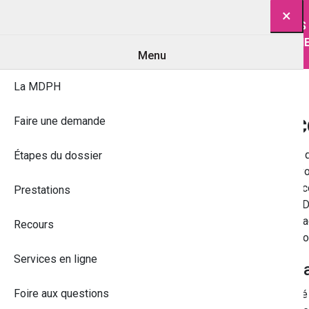
Saut au contenu
LA
FAIRE UNE
ÉTAPES
MDPH
DEMANDE
DOSSI
Menu
La MDPH
Les différents re
Faire une demande
Vous avez fait une demande à la MDPH qui
Étapes du dossier
laquelle, les notifications de décisions 
contester en formulant un recours. Un rec
Prestations
Personnes Handicapées (CDPAH) et le Dé
dans l’obligation de formuler un recour
Recours
un recours contentieux devant la juridict
Services en ligne
Recours Administratif Préa
Foire aux questions
Le recours administratif peut être exerc