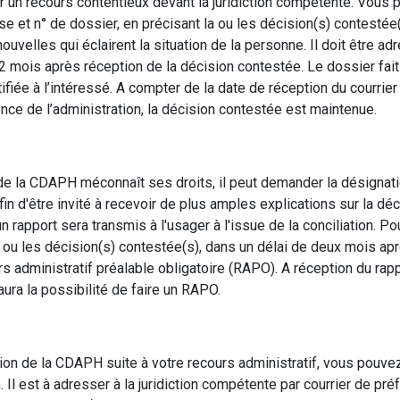
r un recours contentieux devant la juridiction compétente. Vous 
e et n° de dossier, en précisant la ou les décision(s) contestée(
velles qui éclairent la situation de la personne. Il doit être adr
mois après réception de la décision contestée. Le dossier fait l
ifiée à l’intéressé. A compter de la date de réception du courrie
nce de l’administration, la décision contestée est maintenue.
e la CDAPH méconnaît ses droits, il peut demander la désignatio
in d'être invité à recevoir de plus amples explications sur la dé
n rapport sera transmis à l'usager à l'issue de la conciliation. Pou
 ou les décision(s) contestée(s), dans un délai de deux mois apr
s administratif préalable obligatoire (RAPO). A réception du rapp
aura la possibilité de faire un RAPO.
sion de la CDAPH suite à votre recours administratif, vous pouve
. Il est à adresser à la juridiction compétente par courrier de