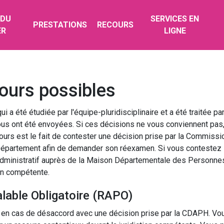
 DU
SERVICES EN
PRESTATIONS
RECOURS
ER
LIGNE
cours possibles
 a été étudiée par l'équipe-pluridisciplinaire et a été traitée 
vous ont été envoyées. Si ces décisions ne vous conviennent pas,
ours est le fait de contester une décision prise par la Commiss
partement afin de demander son réexamen. Si vous contestez l
s administratif auprès de la Maison Départementale des Person
ion compétente.
lable Obligatoire (RAPO)
é en cas de désaccord avec une décision prise par la CDAPH. Vou