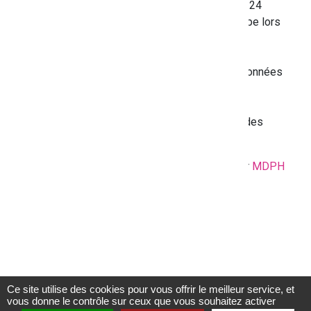
chez vous 7 jours sur 7 et 24 heures sur 24
Simple
: vous êtes guidés étape par étape lors
du remplissage du formulaire CERFA de
demande
Utile
: vous n'aurez pas à ressaisir les données
administratives lors de vos prochaines
demandes
Suivi de votre dossier
: vous recevez des
notifications à chaque étape.
Attention
, seules les demandes déposées sur
MDPH
en ligne
pourront être consultées sur cet outil.
Accéder à MDPH en ligne
Revenir aux services en ligne
Ce site utilise des cookies pour vous offrir le meilleur service, et
vous donne le contrôle sur ceux que vous souhaitez activer