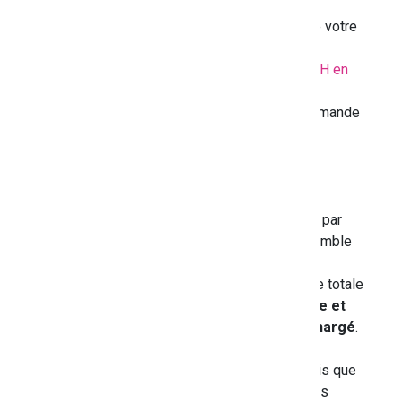
Avant de commencer, munissez-vous de votre
numéro de sécurité sociale
Créez un compte sur la plateforme
MDPH en
ligne
Remplissez en ligne le formulaire de demande
étape par étape
Importez les documents obligatoires
(certificats médicaux, justificatifs, etc.)
Vous pouvez joindre des documents
complémentaires à votre dossier (10mo par
document et 20mo maximum pour l'ensemble
de vos documents)
Si votre document dépasse la taille totale
de 10mo, une
alerte vous l'indique et
votre document n'est pas téléchargé
.
Si chacun de vos documents ne
dépasse pas la taille de 10mo, mais que
l'ensemble des pièces dépasse les