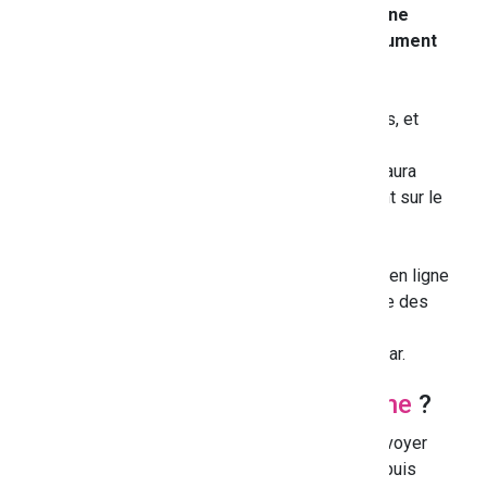
20mo, une alerte vous indique qu'
une
erreur est survenue (votre document
n'est pas téléchargé)
.
Vous pouvez joindre les 3 pièces
obligatoires dans un premier temps, et
joindre par la suite vos documents
complémentaires quand la MDPH aura
enregistré votre dossier en cliquant sur le
bouton "modifier mon dossier".
Vous pouvez utiliser des outils de
compression de PDF accessibles en ligne
et gratuitement pour réduire la taille des
documents que vous déposez.
Envoyez votre demande à la MDPH du Var.
Pourquoi choisir
MDPH en ligne
?
Rapide et accessible
: pas besoin d'envoyer
de courrier le service est accessible depuis