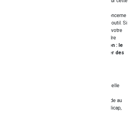
Suivre l'avancement de votre demande sur cette
plateforme.
Important
: le suivi sur
MDPH en ligne
concerne
uniquement les demandes faites via cet outil. Si
vous souhaitez consulter l'historique de votre
dossier complet, vous pouvez vous rendre
sur
Mon espace Var autonomie
.
Attention : le
téléservice ne permet pas de déposer des
recours.
Pour qui ?
Les personnes souhaitant faire une nouvelle
demande en ligne
Les proches aidants qui font une demande au
nom d'une personne en situation de handicap,
avec son accord
Les tuteurs et curateurs.
Comment ça marche ?